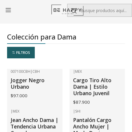
Clothing Be Happy: Moda Juvenil que te Inspira a #VivirBeHappy
Inicio
Colección para Dama
Colección para Dama
FILTROS
007100CBH
|
CBH
|
MEX
No disponible
Jogger Negro
Cargo Tiro Alto
Urbano
Dama | Estilo
Urbano Juvenil
$97.000
$87.900
|
MEX
|
SHI
No disponible
No disponible
Jean Ancho Dama |
Pantalón Cargo
Tendencia Urbana
Ancho Mujer |