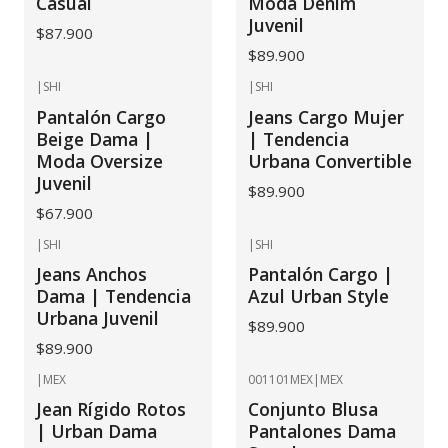
Casual
Moda Denim
Juvenil
$87.900
$89.900
|
SHI
|
SHI
No disponible
No disponible
Pantalón Cargo
Jeans Cargo Mujer
Beige Dama |
| Tendencia
Moda Oversize
Urbana Convertible
Juvenil
$89.900
$67.900
|
SHI
|
SHI
No disponible
No disponible
Jeans Anchos
Pantalón Cargo |
Dama | Tendencia
Azul Urban Style
Urbana Juvenil
$89.900
$89.900
|
MEX
001101MEX
|
MEX
No disponible
No disponible
Jean Rígido Rotos
Conjunto Blusa
| Urban Dama
Pantalones Dama