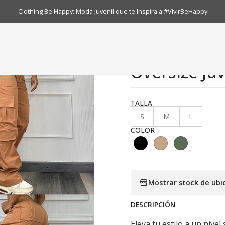
Colección para Dama
Pantalón Cargo Beige Dama | Moda Oversize
Clothing Be Happy: Moda Juvenil que te Inspira a #VivirBeHappy
|
Pantalón C
Oversize Juv
TALLA
S
M
L
COLOR
Mostrar stock de ubi
DESCRIPCIÓN
Eleva tu estilo a un nive