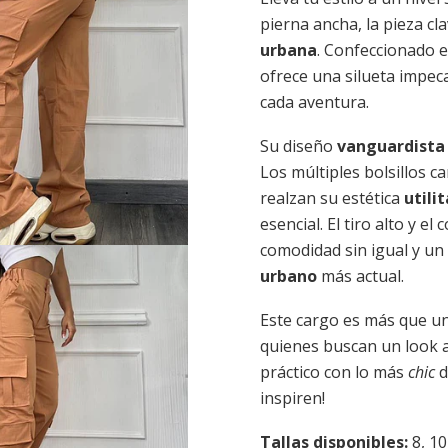
pierna ancha, la pieza cl
urbana
. Confeccionado en
ofrece una silueta impec
cada aventura.
Su diseño
vanguardista
Los múltiples bolsillos c
realzan su estética
utilit
esencial. El tiro alto y el 
comodidad sin igual y un
urbano
más actual.
Este cargo es más que un
quienes buscan un look a
práctico con lo más
chic
d
inspiren!
Tallas disponibles:
8, 10,